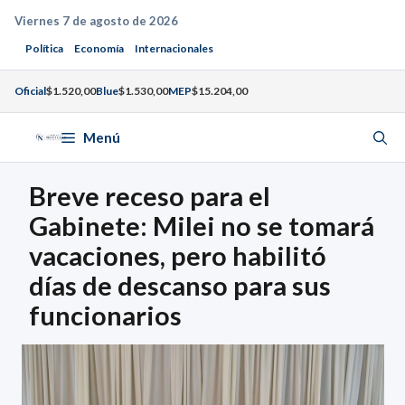
Saltar
Viernes 7 de agosto de 2026
al
Política
Economía
Internacionales
contenido
Oficial
$1.520,00
Blue
$1.530,00
MEP
$15.204,00
Menú
Breve receso para el
Gabinete: Milei no se tomará
vacaciones, pero habilitó
días de descanso para sus
funcionarios