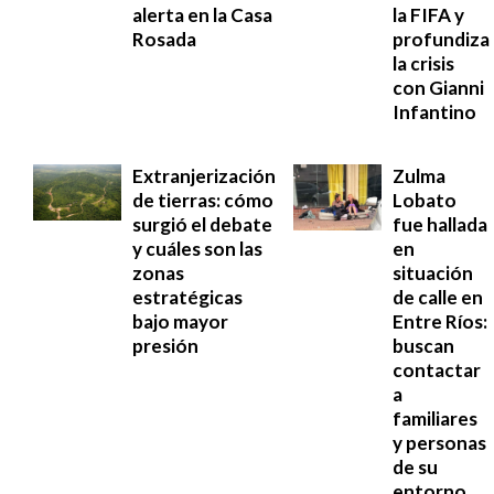
alerta en la Casa
la FIFA y
Rosada
profundiza
la crisis
con Gianni
Infantino
Extranjerización
Zulma
de tierras: cómo
Lobato
surgió el debate
fue hallada
y cuáles son las
en
zonas
situación
estratégicas
de calle en
bajo mayor
Entre Ríos:
presión
buscan
contactar
a
familiares
y personas
de su
entorno