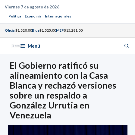
Saltar
Viernes 7 de agosto de 2026
al
Política
Economía
Internacionales
contenido
Oficial
$1.520,00
Blue
$1.525,00
MEP
$15.281,00
Menú
El Gobierno ratificó su
alineamiento con la Casa
Blanca y rechazó versiones
sobre un respaldo a
González Urrutia en
Venezuela