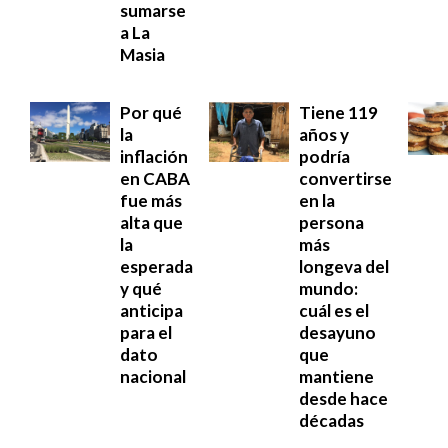
sumarse
a La
Masia
Por qué
Tiene 119
la
años y
inflación
podría
en CABA
convertirse
fue más
en la
alta que
persona
la
más
esperada
longeva del
y qué
mundo:
anticipa
cuál es el
para el
desayuno
dato
que
nacional
mantiene
desde hace
décadas