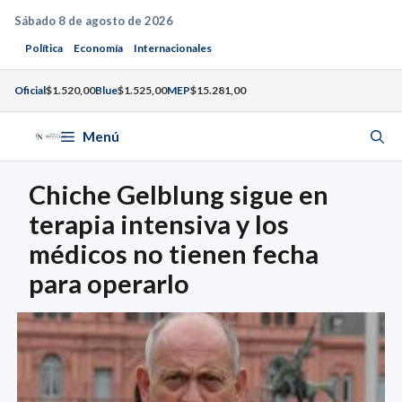
Saltar
Sábado 8 de agosto de 2026
al
Política
Economía
Internacionales
contenido
Oficial
$1.520,00
Blue
$1.525,00
MEP
$15.281,00
Menú
Chiche Gelblung sigue en
terapia intensiva y los
médicos no tienen fecha
para operarlo