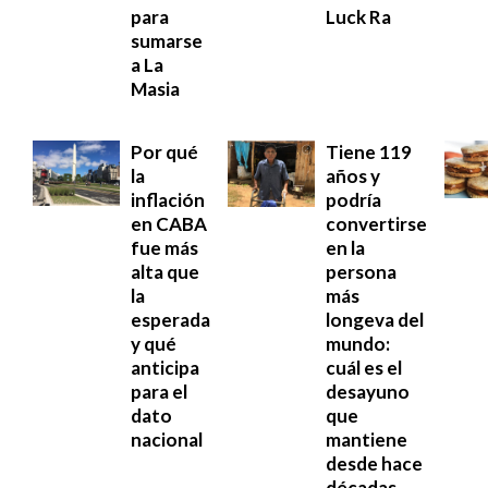
para
Luck Ra
sumarse
a La
Masia
Por qué
Tiene 119
la
años y
inflación
podría
en CABA
convertirse
fue más
en la
alta que
persona
la
más
esperada
longeva del
y qué
mundo:
anticipa
cuál es el
para el
desayuno
dato
que
nacional
mantiene
desde hace
décadas