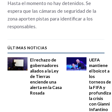
Hasta el momento no hay detenidos. Se
espera que las cámaras de seguridad de la
zona aporten pistas para identificar a los
responsables.
ÚLTIMAS NOTICIAS
El rechazo de
UEFA
gobernadores
mantiene
aliados a la Ley
el boicot a
de Tierras
los
enciende una
torneos de
alerta en la Casa
la FIFA y
Rosada
profundiza
la crisis
con Gianni
Infantino