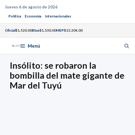
Saltar
Jueves 6 de agosto de 2026
al
Política
Economía
Internacionales
contenido
Oficial
$1.520,00
Blue
$1.530,00
MEP
$15.204,00
Menú
Insólito: se robaron la
bombilla del mate gigante de
Mar del Tuyú