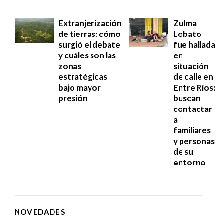
Extranjerización
Zulma
de tierras: cómo
Lobato
surgió el debate
fue hallada
y cuáles son las
en
zonas
situación
estratégicas
de calle en
bajo mayor
Entre Ríos:
presión
buscan
contactar
a
familiares
y personas
de su
entorno
NOVEDADES