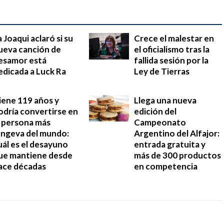
a Joaqui aclaró si su
Crece el malestar en
ueva canción de
el oficialismo tras la
esamor está
fallida sesión por la
edicada a Luck Ra
Ley de Tierras
iene 119 años y
Llega una nueva
odría convertirse en
edición del
a persona más
Campeonato
ongeva del mundo:
Argentino del Alfajor:
uál es el desayuno
entrada gratuita y
ue mantiene desde
más de 300 productos
ace décadas
en competencia