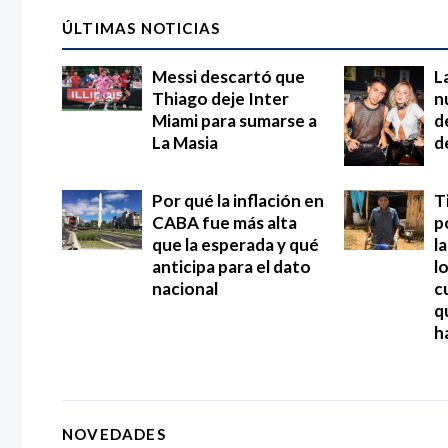
ÚLTIMAS NOTICIAS
Messi descartó que
L
Thiago deje Inter
n
Miami para sumarse a
d
La Masia
d
Por qué la inflación en
T
CABA fue más alta
p
que la esperada y qué
l
anticipa para el dato
l
nacional
c
q
h
NOVEDADES