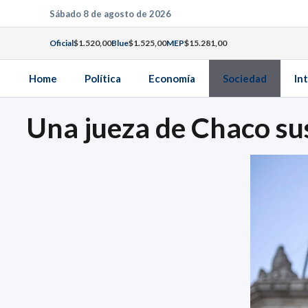
Saltar
Sábado 8 de agosto de 2026
al
Oficial
$1.520,00
Blue
$1.525,00
MEP
$15.281,00
contenido
Home
Política
Economía
Sociedad
In
Una jueza de Chaco sus