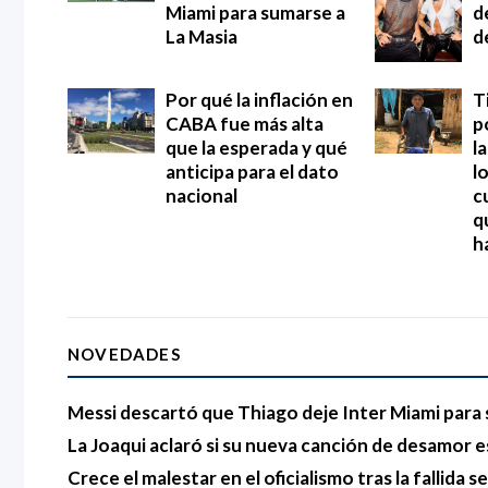
Miami para sumarse a
d
La Masia
d
Por qué la inflación en
T
CABA fue más alta
p
que la esperada y qué
l
anticipa para el dato
l
nacional
c
q
h
NOVEDADES
Messi descartó que Thiago deje Inter Miami para 
La Joaqui aclaró si su nueva canción de desamor e
Crece el malestar en el oficialismo tras la fallida s