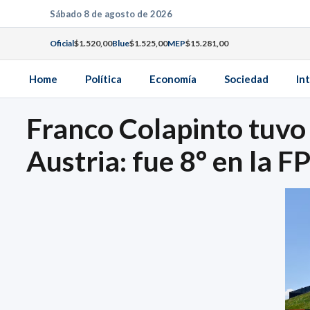
Saltar
Sábado 8 de agosto de 2026
al
Oficial
$1.520,00
Blue
$1.525,00
MEP
$15.281,00
contenido
Home
Política
Economía
Sociedad
In
Franco Colapinto tuvo
Austria: fue 8° en la F