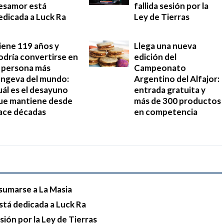
esamor está
fallida sesión por la
edicada a Luck Ra
Ley de Tierras
iene 119 años y
Llega una nueva
odría convertirse en
edición del
a persona más
Campeonato
ongeva del mundo:
Argentino del Alfajor:
uál es el desayuno
entrada gratuita y
ue mantiene desde
más de 300 productos
ace décadas
en competencia
sumarse a La Masia
stá dedicada a Luck Ra
esión por la Ley de Tierras