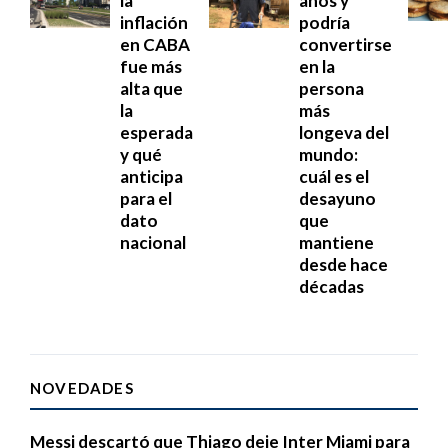
la
años y
inflación
podría
en CABA
convertirse
fue más
en la
alta que
persona
la
más
esperada
longeva del
y qué
mundo:
anticipa
cuál es el
para el
desayuno
dato
que
nacional
mantiene
desde hace
décadas
NOVEDADES
Messi descartó que Thiago deje Inter Miami para