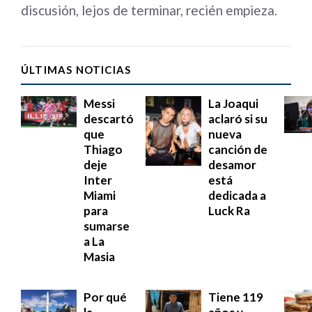
discusión, lejos de terminar, recién empieza.
ÚLTIMAS NOTICIAS
Messi
La Joaqui
descartó
aclaró si su
que
nueva
Thiago
canción de
deje
desamor
Inter
está
Miami
dedicada a
para
Luck Ra
sumarse
a La
Masia
Por qué
Tiene 119