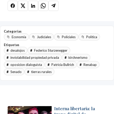
Categorías
Economía
Judiciales
Policiales
Política
Etiquetas
desalojos
Federico Sturzenegger
inviolabilidad propiedad privada
kirchnerismo
oposicion dialoguista
Patricia Bullrich
Renabap
Senado
tierras rurales
Interna libertaria: la
tropa digital de