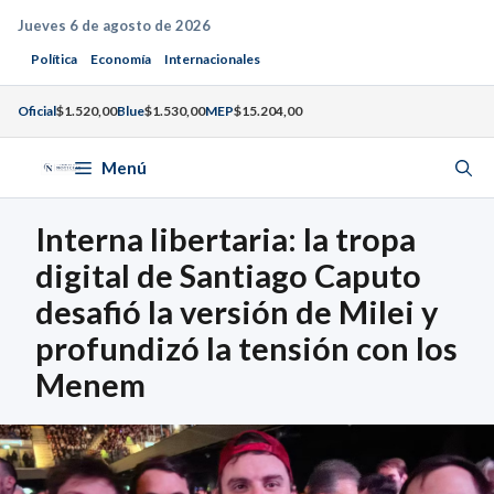
Saltar
Jueves 6 de agosto de 2026
al
Política
Economía
Internacionales
contenido
Oficial
$1.520,00
Blue
$1.530,00
MEP
$15.204,00
Menú
Interna libertaria: la tropa
digital de Santiago Caputo
desafió la versión de Milei y
profundizó la tensión con los
Menem