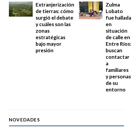
Extranjerización
Zulma
de tierras: cómo
Lobato
surgió el debate
fue hallada
y cuáles son las
en
zonas
situación
estratégicas
de calle en
bajo mayor
Entre Ríos:
presión
buscan
contactar
a
familiares
y personas
de su
entorno
NOVEDADES