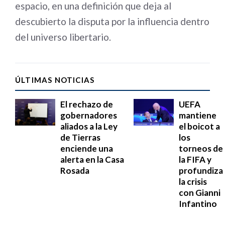
espacio, en una definición que deja al
descubierto la disputa por la influencia dentro
del universo libertario.
ÚLTIMAS NOTICIAS
El rechazo de
UEFA
gobernadores
mantiene
aliados a la Ley
el boicot a
de Tierras
los
enciende una
torneos de
alerta en la Casa
la FIFA y
Rosada
profundiza
la crisis
con Gianni
Infantino