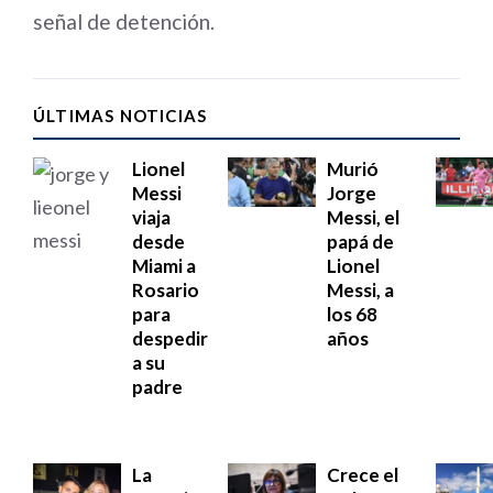
señal de detención.
ÚLTIMAS NOTICIAS
Lionel
Murió
Messi
Jorge
viaja
Messi, el
desde
papá de
Miami a
Lionel
Rosario
Messi, a
para
los 68
despedir
años
a su
padre
La
Crece el