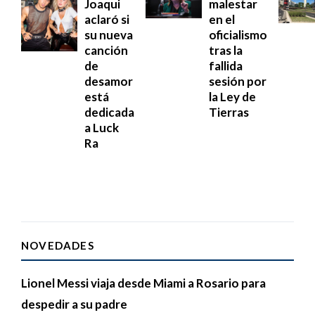
Joaqui
malestar
aclaró si
en el
su nueva
oficialismo
canción
tras la
de
fallida
desamor
sesión por
está
la Ley de
dedicada
Tierras
a Luck
Ra
NOVEDADES
Lionel Messi viaja desde Miami a Rosario para
despedir a su padre