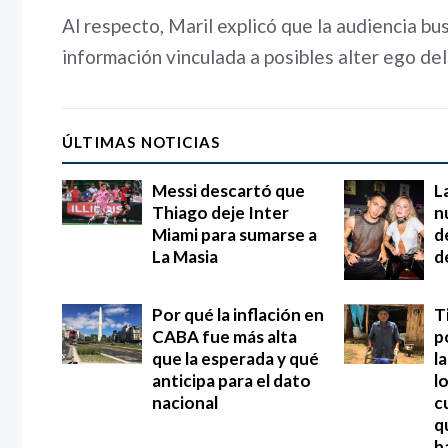
Al respecto, Maril explicó que la audiencia bu
información vinculada a posibles alter ego de
ÚLTIMAS NOTICIAS
Messi descartó que
L
Thiago deje Inter
n
Miami para sumarse a
d
La Masia
d
Por qué la inflación en
T
CABA fue más alta
p
que la esperada y qué
l
anticipa para el dato
l
nacional
c
q
h