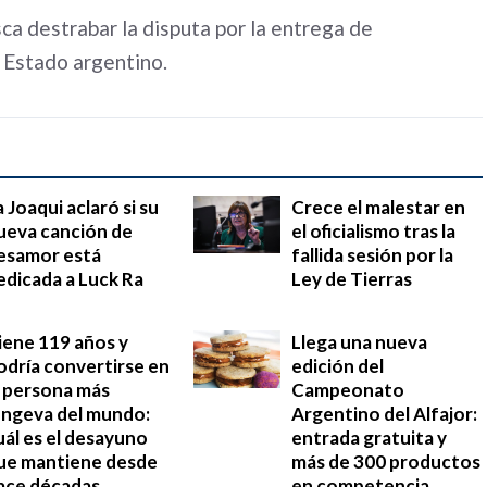
sca destrabar la disputa por la entrega de
l Estado argentino.
a Joaqui aclaró si su
Crece el malestar en
ueva canción de
el oficialismo tras la
esamor está
fallida sesión por la
edicada a Luck Ra
Ley de Tierras
iene 119 años y
Llega una nueva
odría convertirse en
edición del
a persona más
Campeonato
ongeva del mundo:
Argentino del Alfajor:
uál es el desayuno
entrada gratuita y
ue mantiene desde
más de 300 productos
ace décadas
en competencia