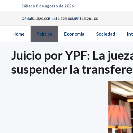
Saltar
Sábado 8 de agosto de 2026
al
Oficial
$1.520,00
Blue
$1.525,00
MEP
$15.281,00
contenido
Home
Política
Economía
Sociedad
In
Juicio por YPF: La jue
suspender la transfere