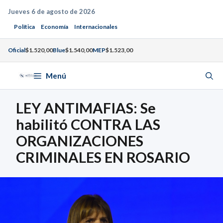
Saltar
Jueves 6 de agosto de 2026
al
Política
Economía
Internacionales
contenido
Oficial
$1.520,00
Blue
$1.540,00
MEP
$1.523,00
Menú
LEY ANTIMAFIAS: Se
habilitó CONTRA LAS
ORGANIZACIONES
CRIMINALES EN ROSARIO