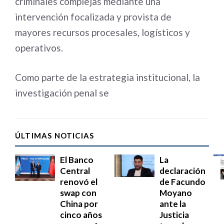
criminales complejas mediante una
intervención focalizada y provista de
mayores recursos procesales, logísticos y
operativos.
Como parte de la estrategia institucional, la
investigación penal se
ÚLTIMAS NOTICIAS
El Banco
La
Central
declaración
renovó el
de Facundo
swap con
Moyano
China por
ante la
cinco años
Justicia