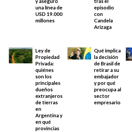
y aseguró
tras el
una línea de
episodio
USD 19.000
con
millones
Candela
Arizaga
Ley de
Qué implica
Propiedad
la decisión
Privada:
de Brasil de
quiénes
retirar a su
son los
embajador
principales
y por qué
dueños
preocupa al
extranjeros
sector
de tierras
empresario
en
Argentina y
en qué
provincias