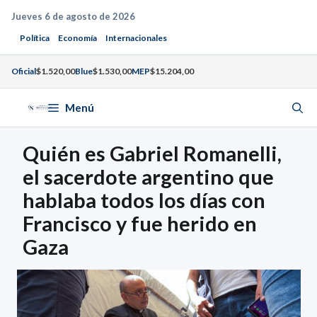
Saltar
Jueves 6 de agosto de 2026
al
Política
Economía
Internacionales
contenido
Oficial
$1.520,00
Blue
$1.530,00
MEP
$15.204,00
Menú
Quién es Gabriel Romanelli,
el sacerdote argentino que
hablaba todos los días con
Francisco y fue herido en
Gaza