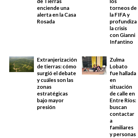
de Tierras
los
enciende una
torneos de
alerta en la Casa
la FIFA y
Rosada
profundiza
la crisis
con Gianni
Infantino
Extranjerización
Zulma
de tierras: cómo
Lobato
surgió el debate
fue hallada
y cuáles son las
en
zonas
situación
estratégicas
de calle en
bajo mayor
Entre Ríos:
presión
buscan
contactar
a
familiares
y personas