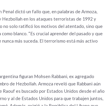
 Penal dictó un fallo que, en palabras de Armoza,
 y Hezbollah en los ataques terroristas de 1992 y
 no solo ratificó los motivos del atentado, sino que
 como blanco. “Es crucial aprender del pasado y que
 nunca más suceda. El terrorismo está más activo
ia argentina figuran Mohsen Rabbani, ex agregado
iembro de Hezbollah. Armoza reveló que Rabbani aún
e Raouf es buscado por Estados Unidos desde el año
no y al de Estados Unidos para que trabajen juntos,
lamó. Además, exigió a la República del Líbano que