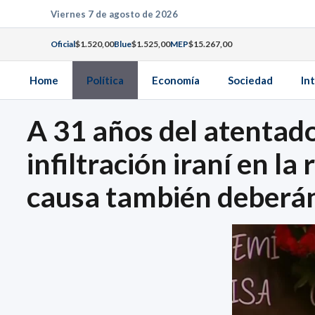
Saltar
Viernes 7 de agosto de 2026
al
Oficial
$1.520,00
Blue
$1.525,00
MEP
$15.267,00
contenido
Home
Política
Economía
Sociedad
In
A 31 años del atentado
infiltración iraní en la
causa también deberán