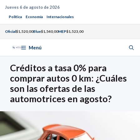
Saltar
Jueves 6 de agosto de 2026
al
Política
Economía
Internacionales
contenido
Oficial
$1.520,00
Blue
$1.540,00
MEP
$1.523,00
Menú
Créditos a tasa 0% para
comprar autos 0 km: ¿Cuáles
son las ofertas de las
automotrices en agosto?