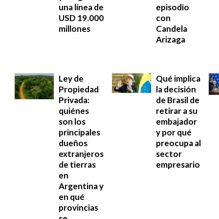
una línea de
episodio
USD 19.000
con
millones
Candela
Arizaga
Ley de
Qué implica
Propiedad
la decisión
Privada:
de Brasil de
quiénes
retirar a su
son los
embajador
principales
y por qué
dueños
preocupa al
extranjeros
sector
de tierras
empresario
en
Argentina y
en qué
provincias
se