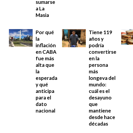
sumarse
a La
Masia
Por qué
Tiene 119
la
años y
inflación
podría
en CABA
convertirse
fue más
en la
alta que
persona
la
más
esperada
longeva del
y qué
mundo:
anticipa
cuál es el
para el
desayuno
dato
que
nacional
mantiene
desde hace
décadas