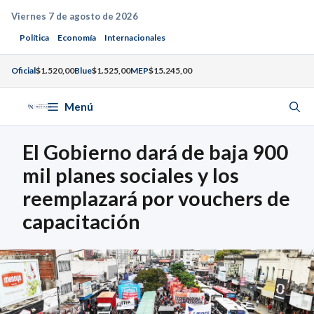
Saltar
Viernes 7 de agosto de 2026
al
Política
Economía
Internacionales
contenido
Oficial
$1.520,00
Blue
$1.525,00
MEP
$15.245,00
Menú
El Gobierno dará de baja 900
mil planes sociales y los
reemplazará por vouchers de
capacitación