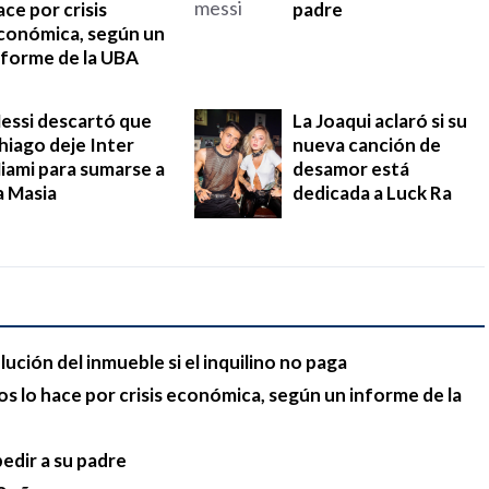
ace por crisis
padre
conómica, según un
nforme de la UBA
essi descartó que
La Joaqui aclaró si su
hiago deje Inter
nueva canción de
iami para sumarse a
desamor está
a Masia
dedicada a Luck Ra
lución del inmueble si el inquilino no paga
s lo hace por crisis económica, según un informe de la
pedir a su padre