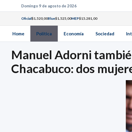
Saltar
Domingo 9 de agosto de 2026
al
Oficial
$1.520,00
Blue
$1.525,00
MEP
$15.281,00
contenido
Home
Política
Economía
Sociedad
In
Manuel Adorni tambié
Chacabuco: dos mujere