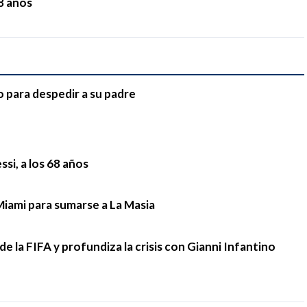
68 años
o para despedir a su padre
si, a los 68 años
Miami para sumarse a La Masia
e la FIFA y profundiza la crisis con Gianni Infantino