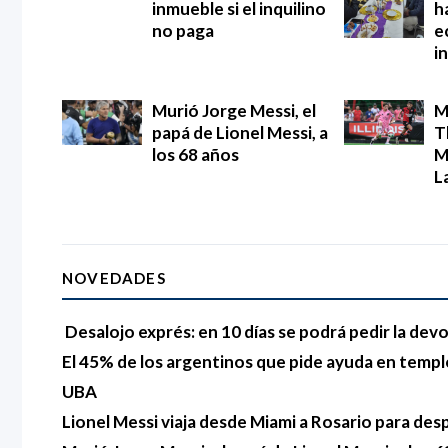
inmueble si el inquilino
h
no paga
e
i
Murió Jorge Messi, el
M
papá de Lionel Messi, a
T
los 68 años
M
L
NOVEDADES
Desalojo exprés: en 10 días se podrá pedir la devo
El 45% de los argentinos que pide ayuda en templo
UBA
Lionel Messi viaja desde Miami a Rosario para des