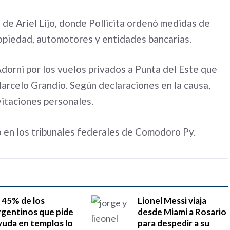
 de Ariel Lijo, donde Pollicita ordenó medidas de
propiedad, automotores y entidades bancarias.
Adorni por los vuelos privados a Punta del Este que
Marcelo Grandío. Según declaraciones en la causa,
vitaciones personales.
 en los tribunales federales de Comodoro Py.
l 45% de los
Lionel Messi viaja
rgentinos que pide
desde Miami a Rosario
yuda en templos lo
para despedir a su