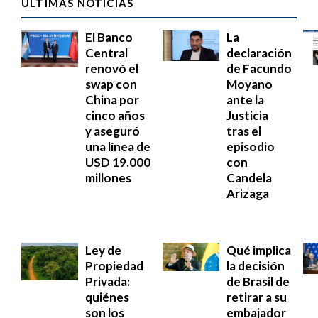
ÚLTIMAS NOTICIAS
El Banco
La
Central
declaración
renovó el
de Facundo
swap con
Moyano
China por
ante la
cinco años
Justicia
y aseguró
tras el
una línea de
episodio
USD 19.000
con
millones
Candela
Arizaga
Ley de
Qué implica
Propiedad
la decisión
Privada:
de Brasil de
quiénes
retirar a su
son los
embajador