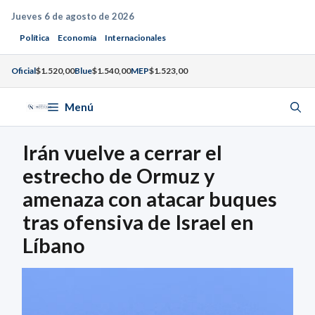
Saltar
Jueves 6 de agosto de 2026
al
Política
Economía
Internacionales
contenido
Oficial
$1.520,00
Blue
$1.540,00
MEP
$1.523,00
Menú
Irán vuelve a cerrar el
estrecho de Ormuz y
amenaza con atacar buques
tras ofensiva de Israel en
Líbano