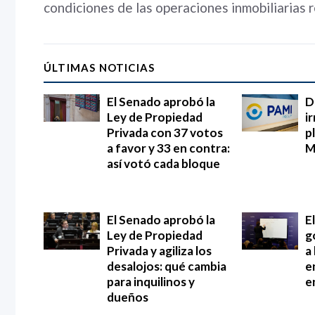
condiciones de las operaciones inmobiliarias r
ÚLTIMAS NOTICIAS
El Senado aprobó la
D
Ley de Propiedad
i
Privada con 37 votos
p
a favor y 33 en contra:
M
así votó cada bloque
El Senado aprobó la
E
Ley de Propiedad
g
Privada y agiliza los
a
desalojos: qué cambia
e
para inquilinos y
e
dueños