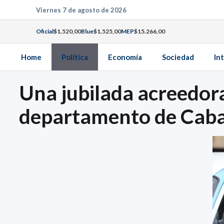
Saltar
Viernes 7 de agosto de 2026
al
Oficial
$1.520,00
Blue
$1.525,00
MEP
$15.266,00
contenido
Home
Política
Economía
Sociedad
In
Una jubilada acreedora
departamento de Caball