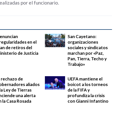
ealizadas por el funcionario.
enuncian
San Cayetano:
rregularidades en el
organizaciones
lan de retiros del
sociales y sindicatos
inisterio de Justicia
marchan por «Paz,
Pan, Tierra, Techo y
Trabajo»
l rechazo de
UEFA mantiene el
obernadores aliados
boicot a los torneos
 la Ley de Tierras
de la FIFA y
nciende una alerta
profundiza la crisis
n la Casa Rosada
con Gianni Infantino