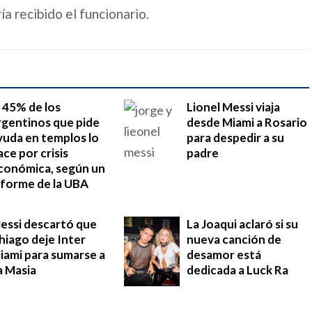
ía recibido el funcionario.
l 45% de los
Lionel Messi viaja
rgentinos que pide
desde Miami a Rosario
yuda en templos lo
para despedir a su
ace por crisis
padre
conómica, según un
nforme de la UBA
essi descartó que
La Joaqui aclaró si su
hiago deje Inter
nueva canción de
iami para sumarse a
desamor está
a Masia
dedicada a Luck Ra