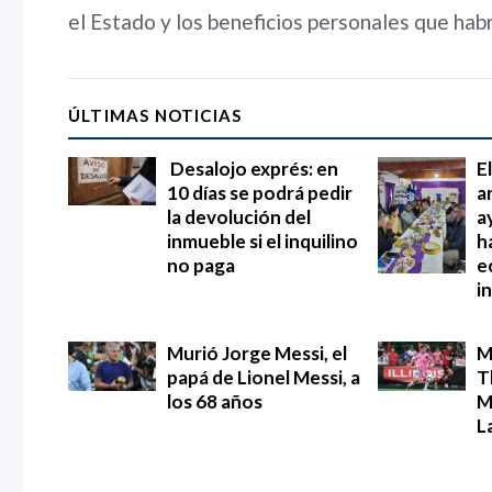
el Estado y los beneficios personales que habr
ÚLTIMAS NOTICIAS
Desalojo exprés: en
E
10 días se podrá pedir
a
la devolución del
a
inmueble si el inquilino
h
no paga
e
i
Murió Jorge Messi, el
M
papá de Lionel Messi, a
T
los 68 años
M
L