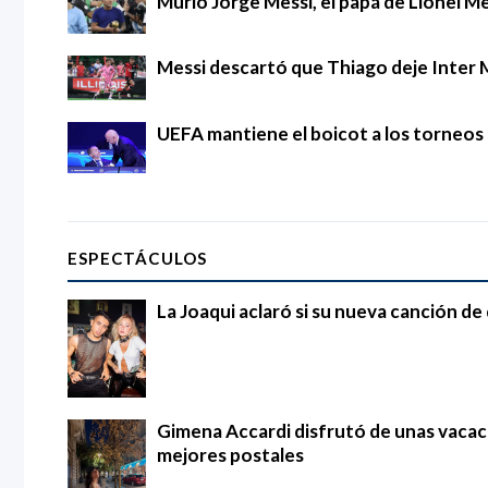
Murió Jorge Messi, el papá de Lionel Mes
Messi descartó que Thiago deje Inter 
UEFA mantiene el boicot a los torneos d
ESPECTÁCULOS
La Joaqui aclaró si su nueva canción d
Gimena Accardi disfrutó de unas vacac
mejores postales