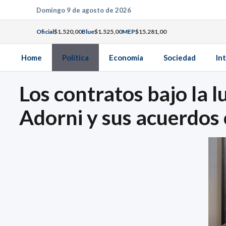
Saltar
Domingo 9 de agosto de 2026
al
Oficial
$1.520,00
Blue
$1.525,00
MEP
$15.281,00
contenido
Home
Política
Economía
Sociedad
In
Los contratos bajo la 
Adorni y sus acuerdos 