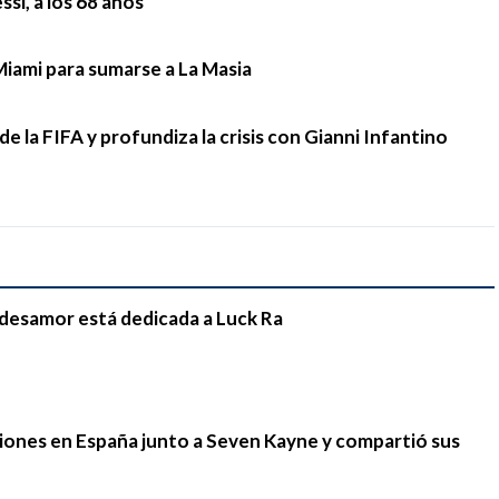
si, a los 68 años
Miami para sumarse a La Masia
e la FIFA y profundiza la crisis con Gianni Infantino
e desamor está dedicada a Luck Ra
iones en España junto a Seven Kayne y compartió sus