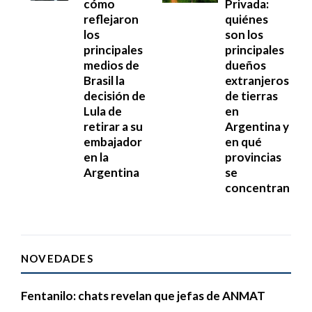
cómo
Privada:
reflejaron
quiénes
los
son los
principales
principales
medios de
dueños
Brasil la
extranjeros
decisión de
de tierras
Lula de
en
retirar a su
Argentina y
embajador
en qué
en la
provincias
Argentina
se
concentran
NOVEDADES
Fentanilo: chats revelan que jefas de ANMAT