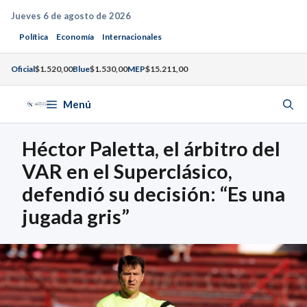
Saltar
Jueves 6 de agosto de 2026
al
Política
Economía
Internacionales
contenido
Oficial
$1.520,00
Blue
$1.530,00
MEP
$15.211,00
Menú
Héctor Paletta, el árbitro del
VAR en el Superclásico,
defendió su decisión: “Es una
jugada gris”