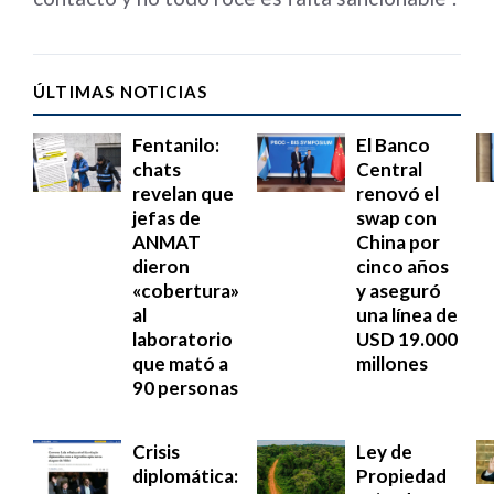
ÚLTIMAS NOTICIAS
Fentanilo:
El Banco
chats
Central
revelan que
renovó el
jefas de
swap con
ANMAT
China por
dieron
cinco años
«cobertura»
y aseguró
al
una línea de
laboratorio
USD 19.000
que mató a
millones
90 personas
Crisis
Ley de
diplomática:
Propiedad