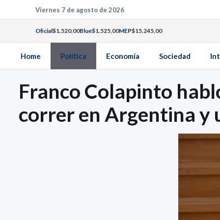
Saltar
Viernes 7 de agosto de 2026
al
Oficial
$1.520,00
Blue
$1.525,00
MEP
$15.245,00
contenido
Home
Política
Economía
Sociedad
In
Franco Colapinto habló
correr en Argentina y 