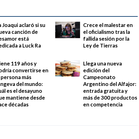
a Joaqui aclaró si su
Crece el malestar en
ueva canción de
el oficialismo tras la
esamor está
fallida sesión por la
edicada a Luck Ra
Ley de Tierras
iene 119 años y
Llega una nueva
odría convertirse en
edición del
a persona más
Campeonato
ongeva del mundo:
Argentino del Alfajor:
uál es el desayuno
entrada gratuita y
ue mantiene desde
más de 300 productos
ace décadas
en competencia