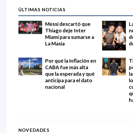
ÚLTIMAS NOTICIAS
Messi descartó que
L
Thiago deje Inter
n
Miami para sumarse a
d
La Masia
d
Por qué la inflación en
T
CABA fue más alta
p
que la esperada y qué
l
anticipa para el dato
l
nacional
c
q
h
NOVEDADES