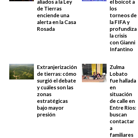
aliados a la Ley
el boicot a
de Tierras
los
enciende una
torneos de
alerta en la Casa
la FIFA y
Rosada
profundiza
la crisis
con Gianni
Infantino
Extranjerización
Zulma
de tierras: cómo
Lobato
surgió el debate
fue hallada
y cuáles son las
en
zonas
situación
estratégicas
de calle en
bajo mayor
Entre Ríos:
presión
buscan
contactar
a
familiares