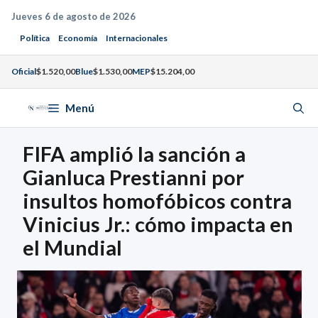
Saltar
Jueves 6 de agosto de 2026
al
Política
Economía
Internacionales
contenido
Oficial
$1.520,00
Blue
$1.530,00
MEP
$15.204,00
Menú
FIFA amplió la sanción a
Gianluca Prestianni por
insultos homofóbicos contra
Vinicius Jr.: cómo impacta en
el Mundial