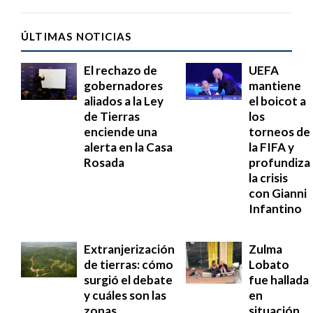
ÚLTIMAS NOTICIAS
El rechazo de
UEFA
gobernadores
mantiene
aliados a la Ley
el boicot a
de Tierras
los
enciende una
torneos de
alerta en la Casa
la FIFA y
Rosada
profundiza
la crisis
con Gianni
Infantino
Extranjerización
Zulma
de tierras: cómo
Lobato
surgió el debate
fue hallada
y cuáles son las
en
zonas
situación