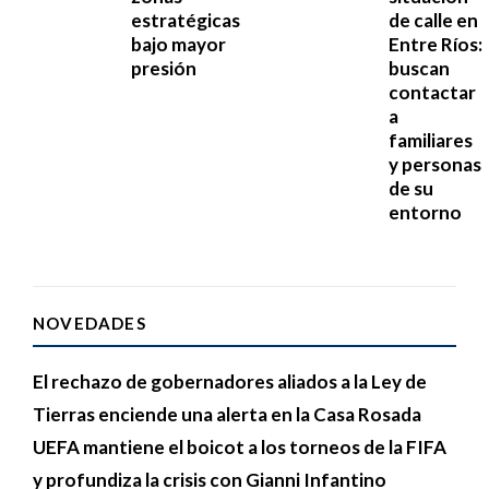
estratégicas
de calle en
bajo mayor
Entre Ríos:
presión
buscan
contactar
a
familiares
y personas
de su
entorno
NOVEDADES
El rechazo de gobernadores aliados a la Ley de
Tierras enciende una alerta en la Casa Rosada
UEFA mantiene el boicot a los torneos de la FIFA
y profundiza la crisis con Gianni Infantino