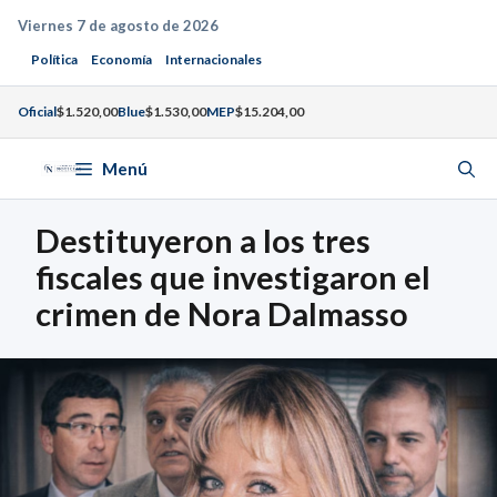
Saltar
Viernes 7 de agosto de 2026
al
Política
Economía
Internacionales
contenido
Oficial
$1.520,00
Blue
$1.530,00
MEP
$15.204,00
Menú
Destituyeron a los tres
fiscales que investigaron el
crimen de Nora Dalmasso