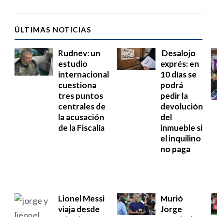
ÚLTIMAS NOTICIAS
Rudnev: un
Desalojo
estudio
exprés: en
internacional
10 días se
cuestiona
podrá
tres puntos
pedir la
centrales de
devolución
la acusación
del
de la Fiscalía
inmueble si
el inquilino
no paga
Lionel Messi
Murió
viaja desde
Jorge