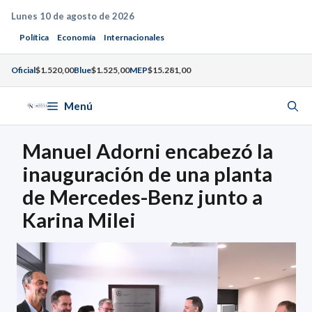
Saltar
Lunes 10 de agosto de 2026
al
Política
Economía
Internacionales
contenido
Oficial
$1.520,00
Blue
$1.525,00
MEP
$15.281,00
Menú
Manuel Adorni encabezó la
inauguración de una planta
de Mercedes-Benz junto a
Karina Milei