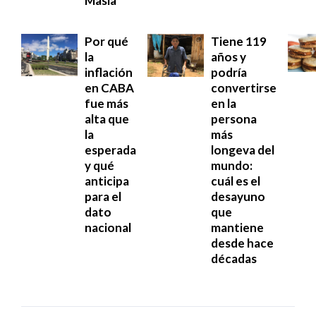
Masia
Por qué
Tiene 119
la
años y
inflación
podría
en CABA
convertirse
fue más
en la
alta que
persona
la
más
esperada
longeva del
y qué
mundo:
anticipa
cuál es el
para el
desayuno
dato
que
nacional
mantiene
desde hace
décadas