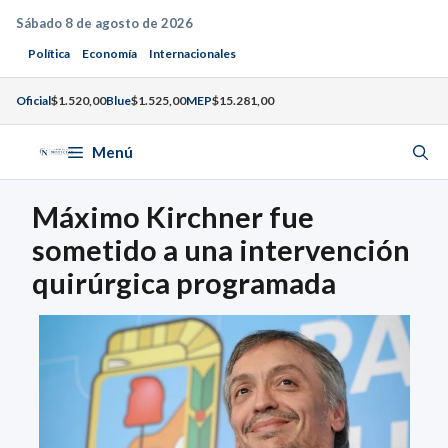
Saltar
Sábado 8 de agosto de 2026
al
Política
Economía
Internacionales
contenido
Oficial
$1.520,00
Blue
$1.525,00
MEP
$15.281,00
Menú
Máximo Kirchner fue
sometido a una intervención
quirúrgica programada