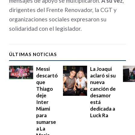
mensajes de apoyo se multiplicaron.
A su vez
,
dirigentes del Frente Renovador, la CGT y
organizaciones sociales expresaron su
solidaridad con el legislador.
ÚLTIMAS NOTICIAS
Messi
La Joaqui
descartó
aclaró si su
que
nueva
Thiago
canción de
deje
desamor
Inter
está
Miami
dedicada a
para
Luck Ra
sumarse
a La