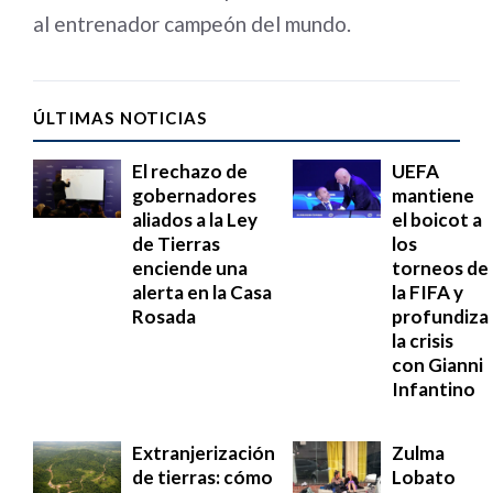
al entrenador campeón del mundo.
ÚLTIMAS NOTICIAS
El rechazo de
UEFA
gobernadores
mantiene
aliados a la Ley
el boicot a
de Tierras
los
enciende una
torneos de
alerta en la Casa
la FIFA y
Rosada
profundiza
la crisis
con Gianni
Infantino
Extranjerización
Zulma
de tierras: cómo
Lobato