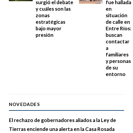
surgió el debate
fue hallada
y cuáles son las
en
zonas
situación
estratégicas
de calle en
bajo mayor
Entre Ríos:
presión
buscan
contactar
a
familiares
y personas
de su
entorno
NOVEDADES
El rechazo de gobernadores aliados a la Ley de
Tierras enciende una alerta en la Casa Rosada