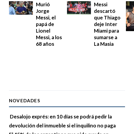
Murió
Messi
Jorge
descartó
Messi, el
que Thiago
papá de
deje Inter
Lionel
Miami para
Messi, a los
sumarse a
68 años
La Masia
NOVEDADES
Desalojo exprés: en 10 días se podrá pedir la
devolución del inmueble si el inquilino no paga