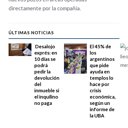
directamente por la compañía.
ÚLTIMAS NOTICIAS
Desalojo
El 45% de
exprés: en
los
10 días se
argentinos
podrá
que pide
pedir la
ayuda en
devolución
templos lo
del
hace por
inmueble si
crisis
el inquilino
económica,
no paga
según un
informe de
la UBA