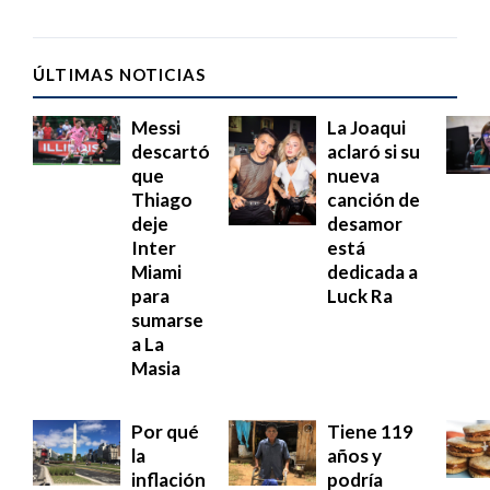
ÚLTIMAS NOTICIAS
Messi
La Joaqui
descartó
aclaró si su
que
nueva
Thiago
canción de
deje
desamor
Inter
está
Miami
dedicada a
para
Luck Ra
sumarse
a La
Masia
Por qué
Tiene 119
la
años y
inflación
podría