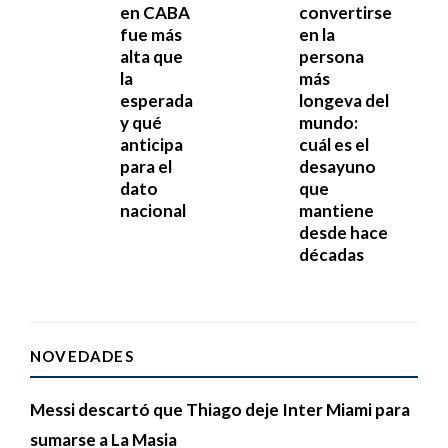
en CABA
convertirse
fue más
en la
alta que
persona
la
más
esperada
longeva del
y qué
mundo:
anticipa
cuál es el
para el
desayuno
dato
que
nacional
mantiene
desde hace
décadas
NOVEDADES
Messi descartó que Thiago deje Inter Miami para
sumarse a La Masia