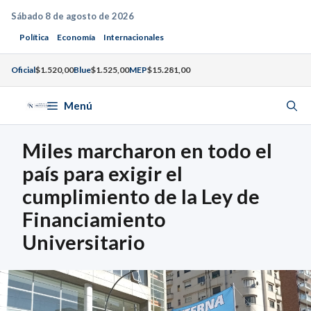
Saltar
Sábado 8 de agosto de 2026
al
Política
Economía
Internacionales
contenido
Oficial
$1.520,00
Blue
$1.525,00
MEP
$15.281,00
Menú
Miles marcharon en todo el
país para exigir el
cumplimiento de la Ley de
Financiamiento
Universitario