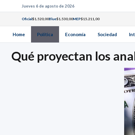
Saltar
Jueves 6 de agosto de 2026
al
Oficial
$1.520,00
Blue
$1.530,00
MEP
$15.211,00
contenido
Home
Política
Economía
Sociedad
In
Qué proyectan los anali