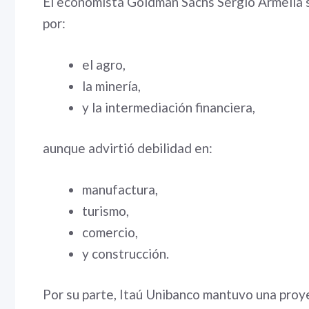
El economista Goldman Sachs Sergio Armella 
por:
el agro,
la minería,
y la intermediación financiera,
aunque advirtió debilidad en:
manufactura,
turismo,
comercio,
y construcción.
Por su parte, Itaú Unibanco mantuvo una proy