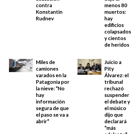
contra
menos 80
Konstantin
muertos:
Rudnev
hay
edificios
colapsados
y cientos
de heridos
Miles de
Juicio a
camiones
Pity
varados en la
Álvarez: el
Patagonia por
tribunal
la nieve: “No
rechazó
hay
suspender
información
el debate y
segura de que
el músico
el paso se va a
dijo que
abrir”
declarará
“más