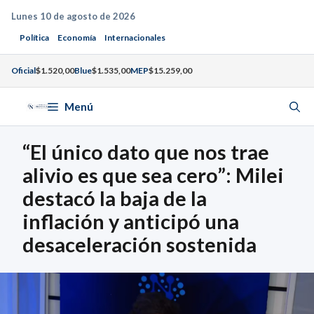
Saltar
Lunes 10 de agosto de 2026
al
Política
Economía
Internacionales
contenido
Oficial
$1.520,00
Blue
$1.535,00
MEP
$15.259,00
Menú
“El único dato que nos trae
alivio es que sea cero”: Milei
destacó la baja de la
inflación y anticipó una
desaceleración sostenida