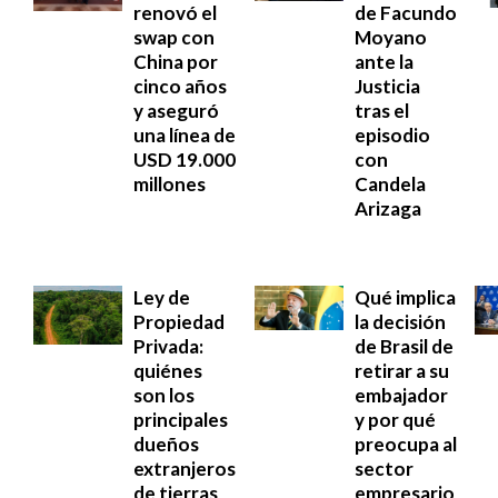
renovó el
de Facundo
swap con
Moyano
China por
ante la
cinco años
Justicia
y aseguró
tras el
una línea de
episodio
USD 19.000
con
millones
Candela
Arizaga
Ley de
Qué implica
Propiedad
la decisión
Privada:
de Brasil de
quiénes
retirar a su
son los
embajador
principales
y por qué
dueños
preocupa al
extranjeros
sector
de tierras
empresario