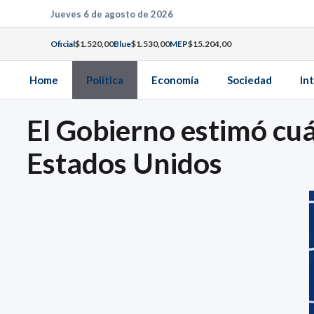
Saltar
Jueves 6 de agosto de 2026
al
Oficial
$1.520,00
Blue
$1.530,00
MEP
$15.204,00
contenido
Home
Política
Economía
Sociedad
In
El Gobierno estimó cuá
Estados Unidos