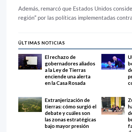
Además, remarcó que Estados Unidos consider
región” por las políticas implementadas contra
ÚLTIMAS NOTICIAS
El rechazo de
U
gobernadores aliados
b
a la Ley de Tierras
d
enciende una alerta
p
en la Casa Rosada
c
Extranjerización de
Z
tierras: cómo surgió el
h
debate y cuáles son
d
las zonas estratégicas
b
bajo mayor presión
f