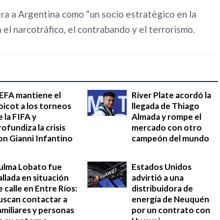
a a Argentina como “un socio estratégico en la
 el narcotráfico, el contrabando y el terrorismo.
EFA mantiene el
River Plate acordó la
oicot a los torneos
llegada de Thiago
e la FIFA y
Almada y rompe el
rofundiza la crisis
mercado con otro
on Gianni Infantino
campeón del mundo
ulma Lobato fue
Estados Unidos
allada en situación
advirtió a una
e calle en Entre Ríos:
distribuidora de
uscan contactar a
energía de Neuquén
amiliares y personas
por un contrato con