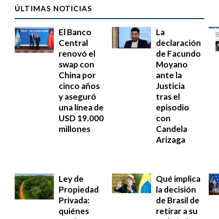
ÚLTIMAS NOTICIAS
El Banco
La
Central
declaración
renovó el
de Facundo
swap con
Moyano
China por
ante la
cinco años
Justicia
y aseguró
tras el
una línea de
episodio
USD 19.000
con
millones
Candela
Arizaga
Ley de
Qué implica
Propiedad
la decisión
Privada:
de Brasil de
quiénes
retirar a su