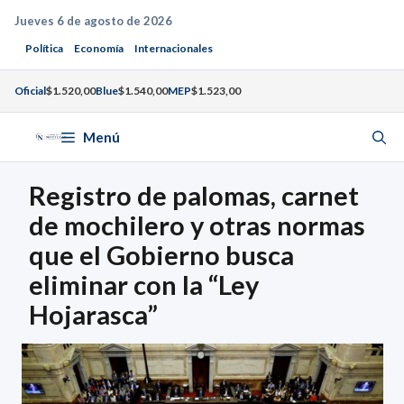
Saltar
Jueves 6 de agosto de 2026
al
Política
Economía
Internacionales
contenido
Oficial
$1.520,00
Blue
$1.540,00
MEP
$1.523,00
Menú
Registro de palomas, carnet
de mochilero y otras normas
que el Gobierno busca
eliminar con la “Ley
Hojarasca”