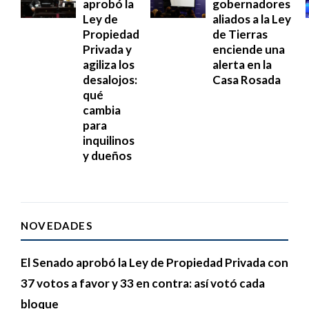
aprobó la
gobernadores
Ley de
aliados a la Ley
Propiedad
de Tierras
Privada y
enciende una
agiliza los
alerta en la
desalojos:
Casa Rosada
qué
cambia
para
inquilinos
y dueños
NOVEDADES
El Senado aprobó la Ley de Propiedad Privada con
37 votos a favor y 33 en contra: así votó cada
bloque