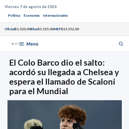
Saltar
Viernes 7 de agosto de 2026
al
Política
Economía
Internacionales
contenido
Oficial
$1.520,00
Blue
$1.525,00
MEP
$15.252,00
Menú
El Colo Barco dio el salto:
acordó su llegada a Chelsea y
espera el llamado de Scaloni
para el Mundial