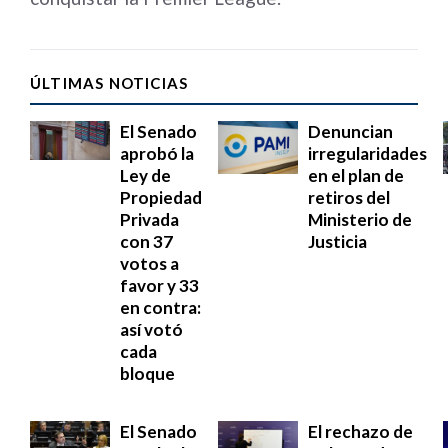
ÚLTIMAS NOTICIAS
El Senado
Denuncian
aprobó la
irregularidades
Ley de
en el plan de
Propiedad
retiros del
Privada
Ministerio de
con 37
Justicia
votos a
favor y 33
en contra:
así votó
cada
bloque
El Senado
El rechazo de