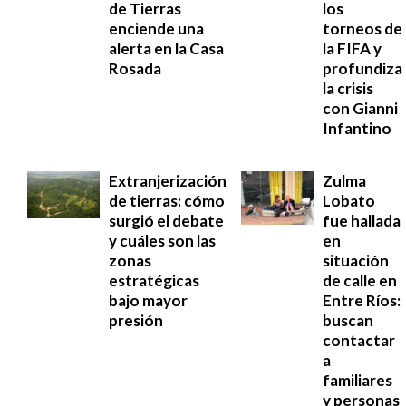
de Tierras
los
enciende una
torneos de
alerta en la Casa
la FIFA y
Rosada
profundiza
la crisis
con Gianni
Infantino
Extranjerización
Zulma
de tierras: cómo
Lobato
surgió el debate
fue hallada
y cuáles son las
en
zonas
situación
estratégicas
de calle en
bajo mayor
Entre Ríos:
presión
buscan
contactar
a
familiares
y personas