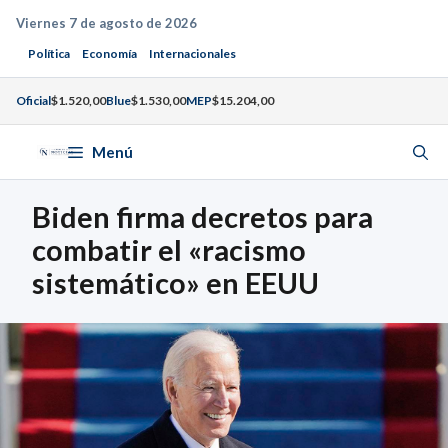
Saltar
Viernes 7 de agosto de 2026
al
Política
Economía
Internacionales
contenido
Oficial
$1.520,00
Blue
$1.530,00
MEP
$15.204,00
Menú
Biden firma decretos para
combatir el «racismo
sistemático» en EEUU