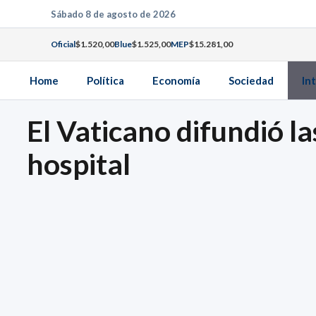
Saltar
Sábado 8 de agosto de 2026
al
Oficial
$1.520,00
Blue
$1.525,00
MEP
$15.281,00
contenido
Home
Política
Economía
Sociedad
In
El Vaticano difundió la
hospital