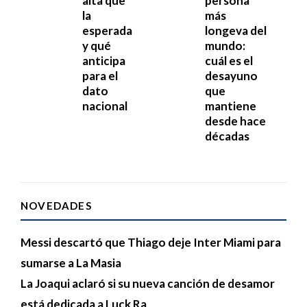
alta que
persona
la
más
esperada
longeva del
y qué
mundo:
anticipa
cuál es el
para el
desayuno
dato
que
nacional
mantiene
desde hace
décadas
NOVEDADES
Messi descartó que Thiago deje Inter Miami para
sumarse a La Masia
La Joaqui aclaró si su nueva canción de desamor
está dedicada a Luck Ra