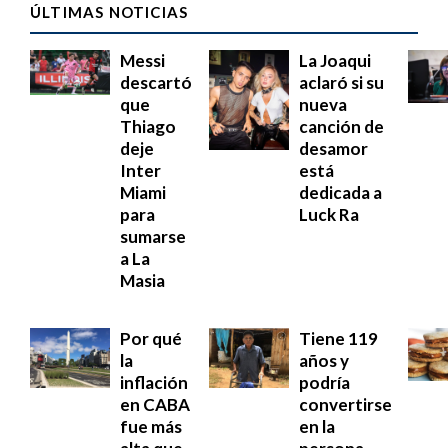
ÚLTIMAS NOTICIAS
Messi
La Joaqui
descartó
aclaró si su
que
nueva
Thiago
canción de
deje
desamor
Inter
está
Miami
dedicada a
para
Luck Ra
sumarse
a La
Masia
Por qué
Tiene 119
la
años y
inflación
podría
en CABA
convertirse
fue más
en la