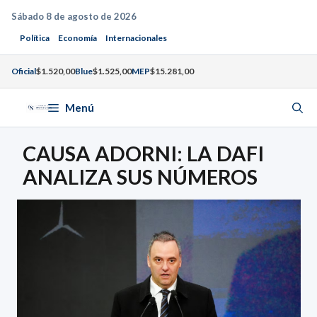
Saltar
Sábado 8 de agosto de 2026
al
Política
Economía
Internacionales
contenido
Oficial
$1.520,00
Blue
$1.525,00
MEP
$15.281,00
Menú
CAUSA ADORNI: LA DAFI
ANALIZA SUS NÚMEROS