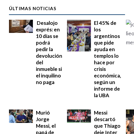
ÚLTIMAS NOTICIAS
Desalojo
El 45% de
exprés: en
los
10 días se
argentinos
podrá
que pide
pedir la
ayuda en
devolución
templos lo
del
hace por
inmueble si
crisis
el inquilino
económica,
no paga
según un
informe de
la UBA
Murió
Messi
Jorge
descartó
Messi, el
que Thiago
papá de
deje Inter