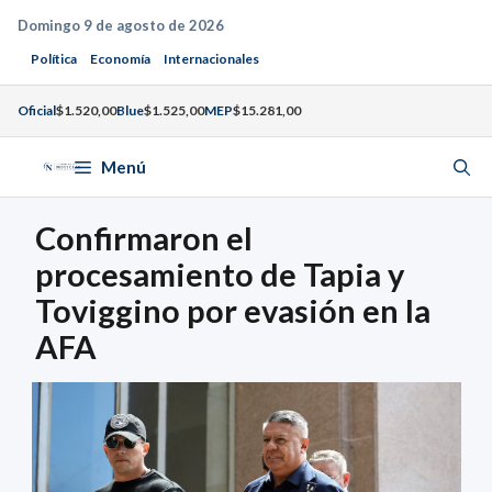
Saltar
Domingo 9 de agosto de 2026
al
Política
Economía
Internacionales
contenido
Oficial
$1.520,00
Blue
$1.525,00
MEP
$15.281,00
Menú
Confirmaron el
procesamiento de Tapia y
Toviggino por evasión en la
AFA