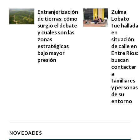
Extranjerización
Zulma
de tierras: cómo
Lobato
surgió el debate
fue hallada
y cuáles son las
en
zonas
situación
estratégicas
de calle en
bajo mayor
Entre Ríos:
presión
buscan
contactar
a
familiares
y personas
de su
entorno
NOVEDADES