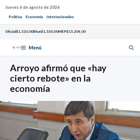
Saltar
Jueves 6 de agosto de 2026
al
Política
Economía
Internacionales
contenido
Oficial
$1.520,00
Blue
$1.530,00
MEP
$15.204,00
Menú
Arroyo afirmó que «hay
cierto rebote» en la
economía