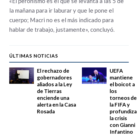
«El peronismo es el que se levanta a las 5 de
la mañana para ir laburar y que le pone el
cuerpo; Macri no es el más indicado para
hablar de trabajo, justamente», concluyó.
ÚLTIMAS NOTICIAS
El rechazo de
UEFA
gobernadores
mantiene
aliados a la Ley
el boicot a
de Tierras
los
enciende una
torneos de
alerta en la Casa
la FIFA y
Rosada
profundiza
la crisis
con Gianni
Infantino