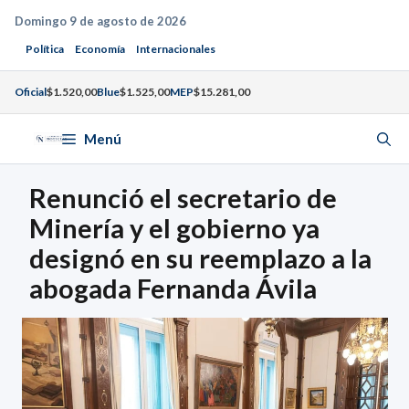
Saltar
Domingo 9 de agosto de 2026
al
Política
Economía
Internacionales
contenido
Oficial
$1.520,00
Blue
$1.525,00
MEP
$15.281,00
Menú
Renunció el secretario de
Minería y el gobierno ya
designó en su reemplazo a la
abogada Fernanda Ávila