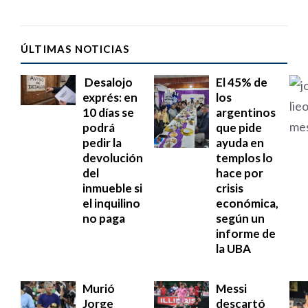
ÚLTIMAS NOTICIAS
Desalojo
El 45% de
exprés: en
los
10 días se
argentinos
podrá
que pide
pedir la
ayuda en
devolución
templos lo
del
hace por
inmueble si
crisis
el inquilino
económica,
no paga
según un
informe de
la UBA
Murió
Messi
Jorge
descartó