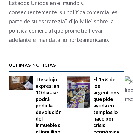
Estados Unidos en el mundo y,
consecuentemente, su política comercial es
parte de su estrategia”, dijo Milei sobre la
política comercial que prometió llevar
adelante el mandatario norteamericano.
ÚLTIMAS NOTICIAS
Desalojo
El 45% de
exprés: en
los
10 días se
argentinos
podrá
que pide
pedir la
ayuda en
devolución
templos lo
del
hace por
inmueble si
crisis
el inquilino
económica,