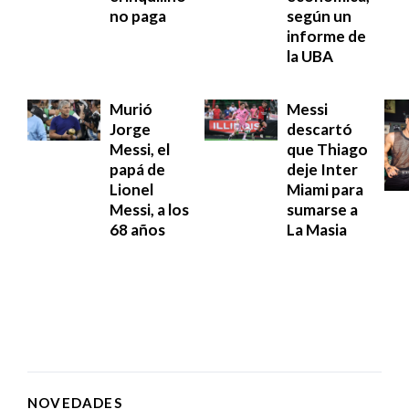
no paga
según un
informe de
la UBA
Murió
Messi
Jorge
descartó
Messi, el
que Thiago
papá de
deje Inter
Lionel
Miami para
Messi, a los
sumarse a
68 años
La Masia
NOVEDADES