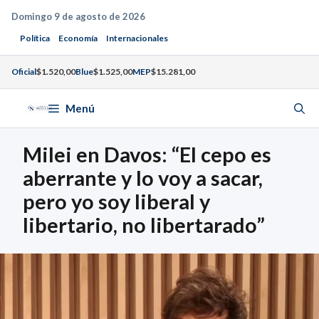
Saltar
Domingo 9 de agosto de 2026
al
Política
Economía
Internacionales
contenido
Oficial
$1.520,00
Blue
$1.525,00
MEP
$15.281,00
Menú
Milei en Davos: “El cepo es
aberrante y lo voy a sacar,
pero yo soy liberal y
libertario, no libertarado”