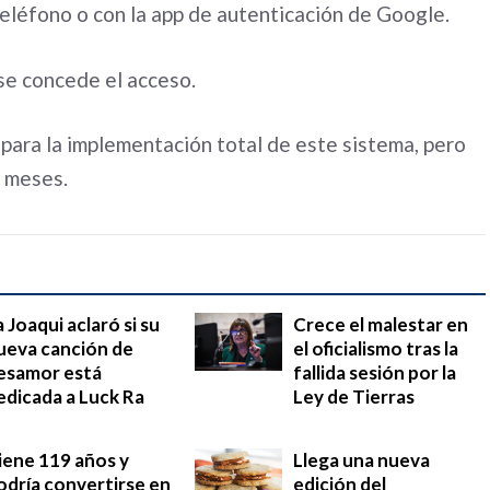
teléfono o con la app de autenticación de Google.
 se concede el acceso.
para la implementación total de este sistema, pero
s meses.
a Joaqui aclaró si su
Crece el malestar en
ueva canción de
el oficialismo tras la
esamor está
fallida sesión por la
edicada a Luck Ra
Ley de Tierras
iene 119 años y
Llega una nueva
odría convertirse en
edición del