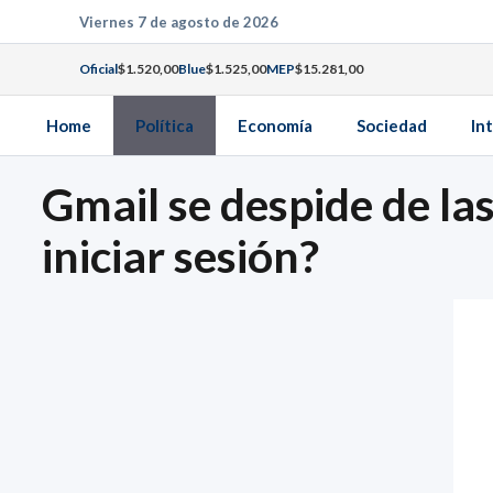
Saltar
Viernes 7 de agosto de 2026
al
Oficial
$1.520,00
Blue
$1.525,00
MEP
$15.281,00
contenido
Home
Política
Economía
Sociedad
In
Gmail se despide de la
iniciar sesión?