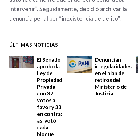
intervenir”. Seguidamente, decidió archivar la
denuncia penal por “inexistencia de delito”.
ÚLTIMAS NOTICIAS
El Senado
Denuncian
aprobó la
irregularidades
Ley de
en el plan de
Propiedad
retiros del
Privada
Ministerio de
con 37
Justicia
votos a
favor y 33
en contra:
así votó
cada
bloque