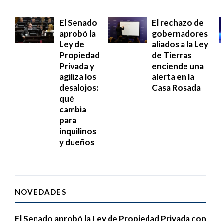
El Senado
El rechazo de
aprobó la
gobernadores
Ley de
aliados a la Ley
Propiedad
de Tierras
Privada y
enciende una
agiliza los
alerta en la
desalojos:
Casa Rosada
qué
cambia
para
inquilinos
y dueños
NOVEDADES
El Senado aprobó la Ley de Propiedad Privada con