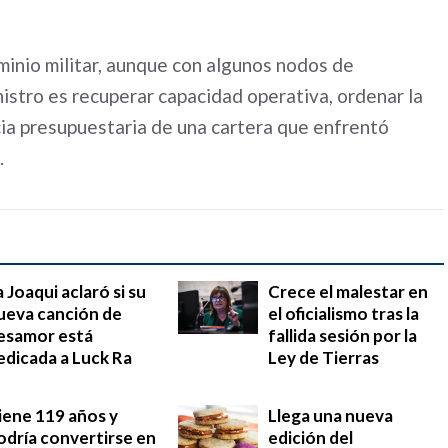
inio militar, aunque con algunos nodos de
inistro es recuperar capacidad operativa, ordenar la
ncia presupuestaria de una cartera que enfrentó
.
a Joaqui aclaró si su
Crece el malestar en
ueva canción de
el oficialismo tras la
esamor está
fallida sesión por la
edicada a Luck Ra
Ley de Tierras
iene 119 años y
Llega una nueva
odría convertirse en
edición del