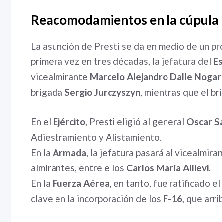
Reacomodamientos en la cúpula 
La asunción de Presti se da en medio de un pr
primera vez en tres décadas, la jefatura del
E
vicealmirante
Marcelo Alejandro Dalle Nogar
brigada
Sergio Jurczyszyn
, mientras que el b
En el
Ejército
, Presti eligió al general
Oscar Sa
Adiestramiento y Alistamiento.
En la
Armada
, la jefatura pasará al vicealmira
almirantes, entre ellos
Carlos María Allievi
.
En la
Fuerza Aérea
, en tanto, fue ratificado e
clave en la incorporación de los
F-16
, que arr