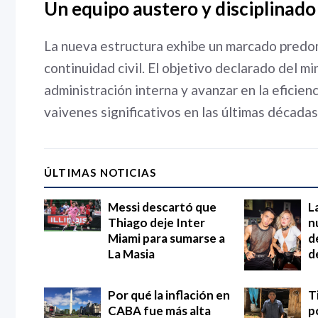
Un equipo austero y disciplinado
La nueva estructura exhibe un marcado predom
continuidad civil. El objetivo declarado del m
administración interna y avanzar en la eficie
vaivenes significativos en las últimas décadas
ÚLTIMAS NOTICIAS
Messi descartó que
L
Thiago deje Inter
n
Miami para sumarse a
d
La Masia
d
Por qué la inflación en
T
CABA fue más alta
p