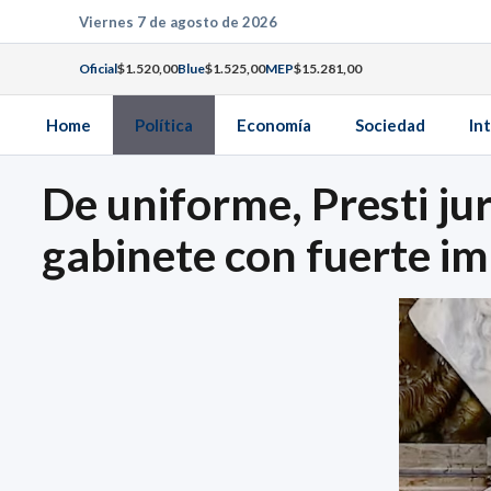
Saltar
Viernes 7 de agosto de 2026
al
Oficial
$1.520,00
Blue
$1.525,00
MEP
$15.281,00
contenido
Home
Política
Economía
Sociedad
In
De uniforme, Presti ju
gabinete con fuerte im