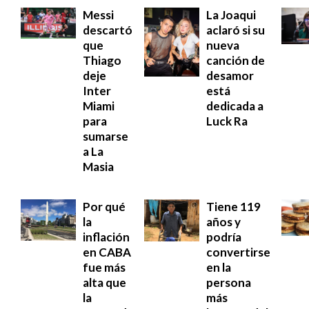
Messi
La Joaqui
descartó
aclaró si su
que
nueva
Thiago
canción de
deje
desamor
Inter
está
Miami
dedicada a
para
Luck Ra
sumarse
a La
Masia
Por qué
Tiene 119
la
años y
inflación
podría
en CABA
convertirse
fue más
en la
alta que
persona
la
más