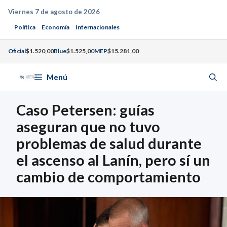
Saltar
Viernes 7 de agosto de 2026
al
Política
Economía
Internacionales
contenido
Oficial
$1.520,00
Blue
$1.525,00
MEP
$15.281,00
Menú
Caso Petersen: guías
aseguran que no tuvo
problemas de salud durante
el ascenso al Lanín, pero sí un
cambio de comportamiento