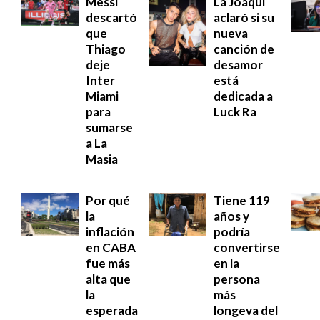
Messi
La Joaqui
descartó
aclaró si su
que
nueva
Thiago
canción de
deje
desamor
Inter
está
Miami
dedicada a
para
Luck Ra
sumarse
a La
Masia
Por qué
Tiene 119
la
años y
inflación
podría
en CABA
convertirse
fue más
en la
alta que
persona
la
más
esperada
longeva del