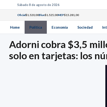
Saltar
Sábado 8 de agosto de 2026
al
Oficial
$1.520,00
Blue
$1.525,00
MEP
$15.281,00
contenido
Home
Política
Economía
Sociedad
In
Adorni cobra $3,5 mill
solo en tarjetas: los 