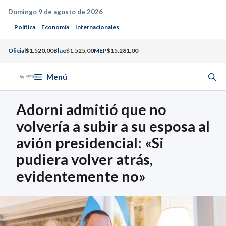
Saltar
Domingo 9 de agosto de 2026
al
Política
Economía
Internacionales
contenido
Oficial
$1.520,00
Blue
$1.525,00
MEP
$15.281,00
Menú
Adorni admitió que no
volvería a subir a su esposa al
avión presidencial: «Si
pudiera volver atrás,
evidentemente no»