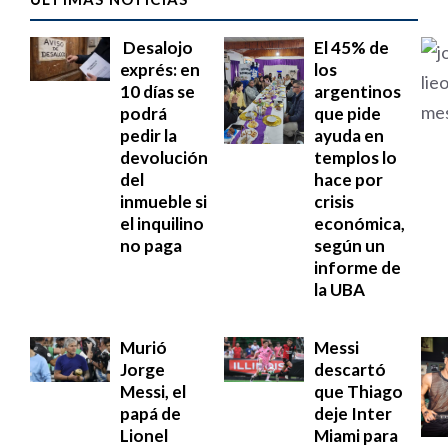
Desalojo
El 45% de
exprés: en
los
10 días se
argentinos
podrá
que pide
pedir la
ayuda en
devolución
templos lo
del
hace por
inmueble si
crisis
el inquilino
económica,
no paga
según un
informe de
la UBA
Murió
Messi
Jorge
descartó
Messi, el
que Thiago
papá de
deje Inter
Lionel
Miami para