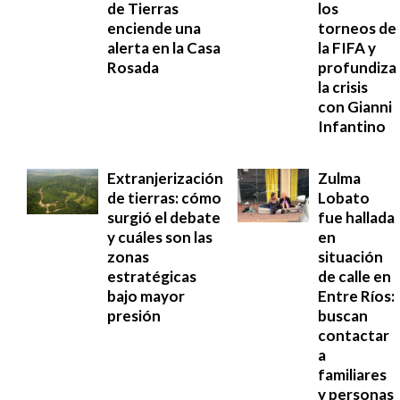
de Tierras
los
enciende una
torneos de
alerta en la Casa
la FIFA y
Rosada
profundiza
la crisis
con Gianni
Infantino
Extranjerización
Zulma
de tierras: cómo
Lobato
surgió el debate
fue hallada
y cuáles son las
en
zonas
situación
estratégicas
de calle en
bajo mayor
Entre Ríos:
presión
buscan
contactar
a
familiares
y personas