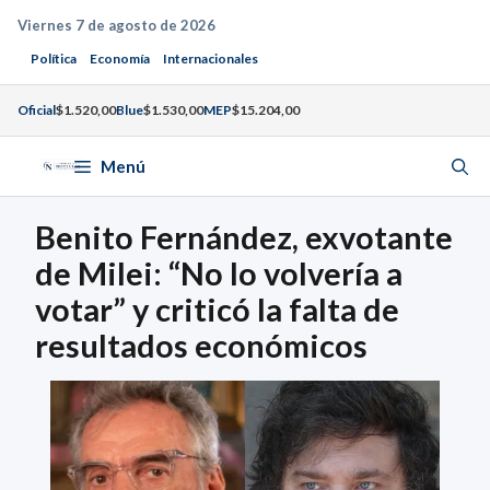
Saltar
Viernes 7 de agosto de 2026
al
Política
Economía
Internacionales
contenido
Oficial
$1.520,00
Blue
$1.530,00
MEP
$15.204,00
Menú
Benito Fernández, exvotante
de Milei: “No lo volvería a
votar” y criticó la falta de
resultados económicos