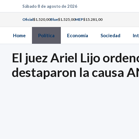
Saltar
Sábado 8 de agosto de 2026
al
Oficial
$1.520,00
Blue
$1.525,00
MEP
$15.281,00
contenido
Home
Política
Economía
Sociedad
In
El juez Ariel Lijo orde
destaparon la causa 